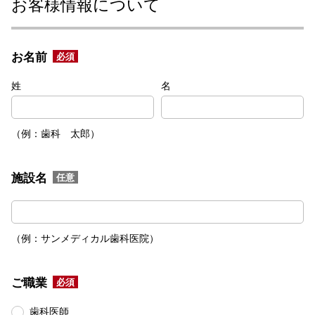
お客様情報について
ビ
ゲ
ー
お名前
必須
シ
ョ
姓
名
ン
ス
（例：歯科 太郎）
キ
ッ
プ
施設名
任意
で
す。
本
（例：サンメディカル歯科医院）
文
へ
ジ
ご職業
必須
ャ
ン
歯科医師