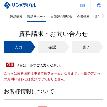
製品情報
製品サポート
出張製品説明会
企業情報
採用情報
本
文
資料請求・お問い合わせ
と
グ
入力
確認
完了
ロ
ー
バ
ル
必須
項目は、必ずご入力ください。
メ
こちらは歯科医療従事者専用フォームとなります。一般の方から
ニ
のお問い合わせは受け付けておりません。
ュ
ー・
お客様情報について
サ
イ
ド