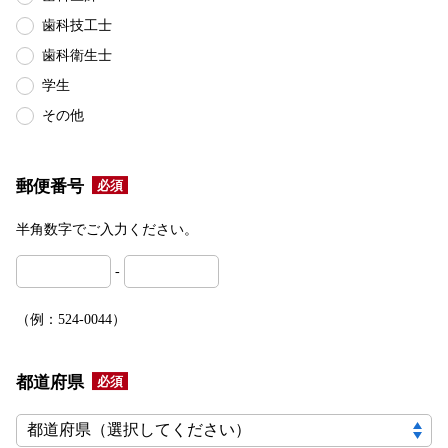
プ
歯科技工士
グ
ロ
歯科衛生士
ー
学生
バ
ル
その他
メ
ニ
ュ
郵便番号
必須
ー
へ
半角数字でご入力ください。
ジ
ャ
ン
‐
プ
フ
（例：524-0044）
ッ
タ
ー
都道府県
必須
へ
ジ
ャ